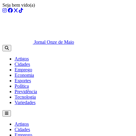
Seja bem vido(a)
Jornal Onze de Maio
Artigos
Cidades
Emprego
Economia
Esportes
Política
Previdência
Tecnologia
Variedades
Artigos
Cidades
Emprego