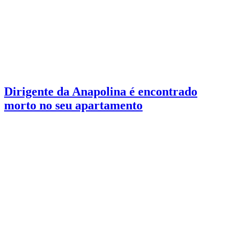
Esportes
2 min de leitura
Dirigente da Anapolina é encontrado
morto no seu apartamento
A causa da morte ainda não foi informada e será investigada pela
Polícia Civil