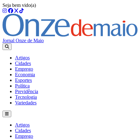
Seja bem vido(a)
Jornal Onze de Maio
Artigos
Cidades
Emprego
Economia
Esportes
Política
Previdência
Tecnologia
Variedades
Artigos
Cidades
Emprego