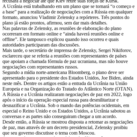
recusará a negociar até que Kiev retire suas forças de Kursk.
A Ucrânia está trabalhando em um plano que se tornará “o começo e
a base” para a realização de negociações com a Rússia em qualquer
formato, anunciou Vladimir Zelensky a repórteres. Três pontos do
plano já estão prontos, afirmou, sem dar mais detalhes.
Nas palavras de Zelensky, as reuniões de elaboração do plano
ocorreram em formato online e “ainda haverá reuniões online e
offline”. Ele tampouco explicou quando isso ocorreu e quais
autoridades participaram das discussões.
Mais tarde, o secretário de imprensa de Zelensky, Sergei Nikiforov,
esclareceu que se referia a reuniões com representantes de países
que apoiam a chamada fórmula de paz ucraniana, mas não houve
negociações com representantes russos.
Segundo a mídia norte-americana Bloomberg, o plano deve ser
apresentado para o presidente dos Estados Unidos, Joe Biden, ainda
neste mês. Dentre os artigos estão a entrada da Ucrânia na União
Europeia e na Organização do Tratado do Atlântico Norte (OTAN).
A Rússia e a Ucrânia realizaram negociações de paz em 2022, logo
após o início da operação especial russa para desmilitarizar e
desnazificar a Ucrânia. Sob o mando das potências ocidentais, em
especial o Reino Unido e os Estados Unidos, a Ucrânia sabotou as
conversas e as partes não conseguiram chegar a um acordo.
Desde então, a Rússia se mostrou disposta a retomar as negociações
de paz, mas através de um decreto presidencial, Zelensky proibiu
que seu governo discutisse o tema com Moscou.