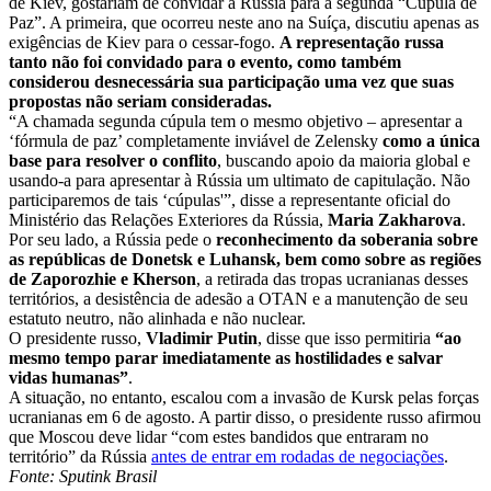
de Kiev, gostariam de convidar a Rússia para a segunda “Cúpula de
Paz”. A primeira, que ocorreu neste ano na Suíça, discutiu apenas as
exigências de Kiev para o cessar-fogo.
A representação russa
tanto não foi convidado para o evento, como também
considerou desnecessária sua participação uma vez que suas
propostas não seriam consideradas.
“A chamada segunda cúpula tem o mesmo objetivo – apresentar a
‘fórmula de paz’ ​​completamente inviável de Zelensky
como a única
base para resolver o conflito
, buscando apoio da maioria global e
usando-a para apresentar à Rússia um ultimato de capitulação. Não
participaremos de tais ‘cúpulas'”, disse a representante oficial do
Ministério das Relações Exteriores da Rússia,
Maria Zakharova
.
Por seu lado, a Rússia pede o
reconhecimento da soberania sobre
as repúblicas de Donetsk e Luhansk, bem como sobre as regiões
de Zaporozhie e Kherson
, a retirada das tropas ucranianas desses
territórios, a desistência de adesão a OTAN e a manutenção de seu
estatuto neutro, não alinhada e não nuclear.
O presidente russo,
Vladimir Putin
, disse que isso permitiria
“ao
mesmo tempo parar imediatamente as hostilidades e salvar
vidas humanas”
.
A situação, no entanto, escalou com a invasão de Kursk pelas forças
ucranianas em 6 de agosto. A partir disso, o presidente russo afirmou
que Moscou deve lidar “com estes bandidos que entraram no
território” da Rússia
antes de entrar em rodadas de negociações
.
Fonte: Sputink Brasil