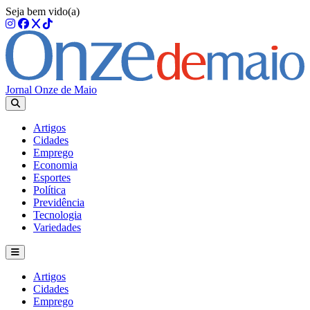
Seja bem vido(a)
Jornal Onze de Maio
Artigos
Cidades
Emprego
Economia
Esportes
Política
Previdência
Tecnologia
Variedades
Artigos
Cidades
Emprego