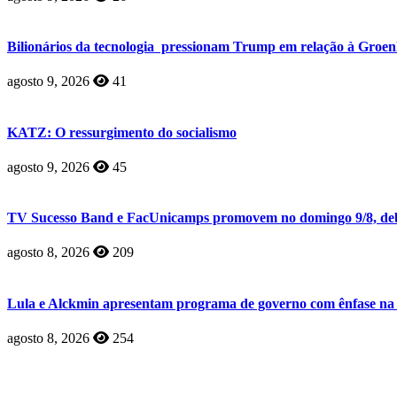
Bilionários da tecnologia pressionam Trump em relação à Groen
agosto 9, 2026
41
KATZ: O ressurgimento do socialismo
agosto 9, 2026
45
TV Sucesso Band e FacUnicamps promovem no domingo 9/8, deba
agosto 8, 2026
209
Lula e Alckmin apresentam programa de governo com ênfase na 
agosto 8, 2026
254