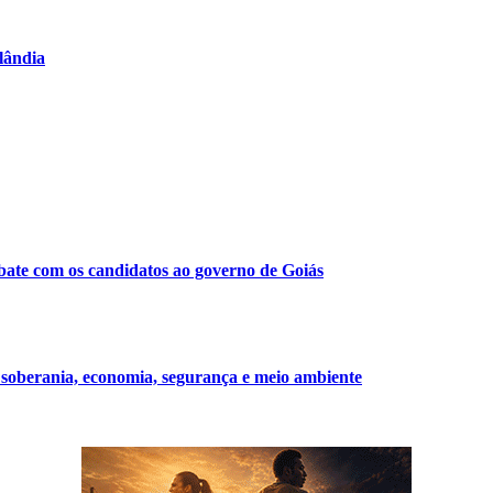
lândia
te com os candidatos ao governo de Goiás
soberania, economia, segurança e meio ambiente