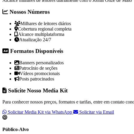
Alcance milhares de leitores diariamente com o Jornal Onze de Maio
Nossos Números
Milhares de leitores diários
Cobertura regional completa
Alcance multiplataforma
Atualização 24/7
Formatos Disponíveis
Banners personalizados
Patrocínio de seções
Vídeos promocionais
Posts patrocinados
Solicite Nosso Media Kit
Para conhecer nossos preços, formatos e tarifas, entre em contato cono
Solicitar Media Kit via WhatsApp
Solicitar via Email
Público-Alvo