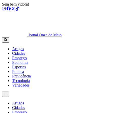
Seja bem vido(a)
Jornal Onze de Maio
Artigos
Cidades
Emprego
Economia
Esportes
Política
Previdência
Tecnologia
Variedades
Artigos
Cidades
Emprego