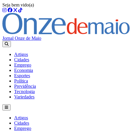
Seja bem vido(a)
Jornal Onze de Maio
Artigos
Cidades
Emprego
Economia
Esportes
Política
Previdência
Tecnologia
Variedades
Artigos
Cidades
Emprego