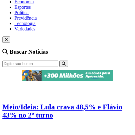
Economia
Esportes
Política
Previdência
Tecnologia
Variedades
Buscar Notícias
Pesquisa
2 min de leitura
Meio/Ideia: Lula crava 48,5% e Flávio
43% no 2º turno
No 1º turno Lula abre 8 pontos de frente sobre Flávio