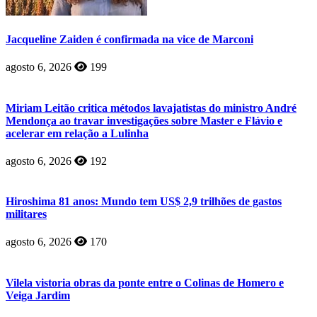
Jacqueline Zaiden é confirmada na vice de Marconi
agosto 6, 2026
199
Miriam Leitão critica métodos lavajatistas do ministro André
Mendonça ao travar investigações sobre Master e Flávio e
acelerar em relação a Lulinha
agosto 6, 2026
192
Hiroshima 81 anos: Mundo tem US$ 2,9 trilhões de gastos
militares
agosto 6, 2026
170
Vilela vistoria obras da ponte entre o Colinas de Homero e
Veiga Jardim