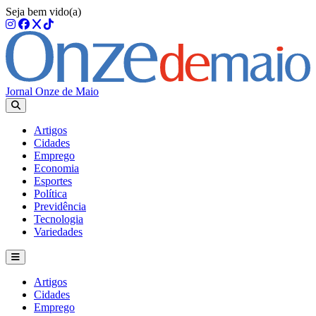
Seja bem vido(a)
Jornal Onze de Maio
Artigos
Cidades
Emprego
Economia
Esportes
Política
Previdência
Tecnologia
Variedades
Artigos
Cidades
Emprego