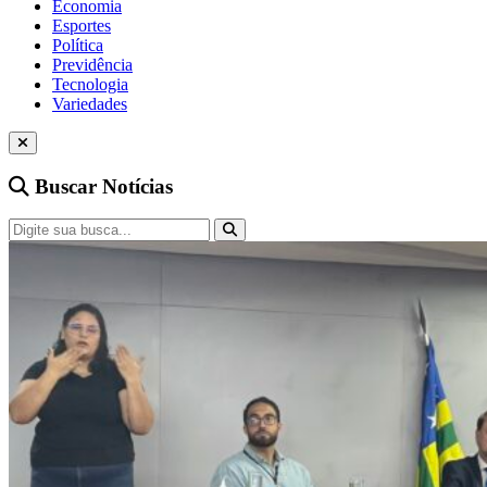
Economia
Esportes
Política
Previdência
Tecnologia
Variedades
Buscar Notícias