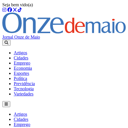
Seja bem vido(a)
Jornal Onze de Maio
Artigos
Cidades
Emprego
Economia
Esportes
Política
Previdência
Tecnologia
Variedades
Artigos
Cidades
Emprego