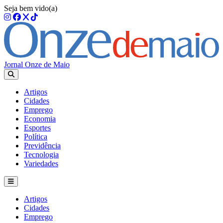
Seja bem vido(a)
Jornal Onze de Maio
Artigos
Cidades
Emprego
Economia
Esportes
Política
Previdência
Tecnologia
Variedades
Artigos
Cidades
Emprego