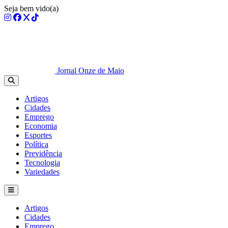
Seja bem vido(a)
Jornal Onze de Maio
Artigos
Cidades
Emprego
Economia
Esportes
Política
Previdência
Tecnologia
Variedades
Artigos
Cidades
Emprego