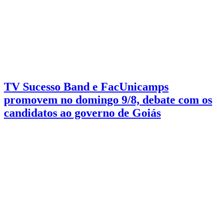
Eleições 2026
3 min de leitura
TV Sucesso Band e FacUnicamps
promovem no domingo 9/8, debate com os
candidatos ao governo de Goiás
Encontro será realizado no domingo, 9 de agosto, às 20 horas, no
Teatro Facunicamps, com transmissão pela TV e pelas rádios do
Grupo Sucesso