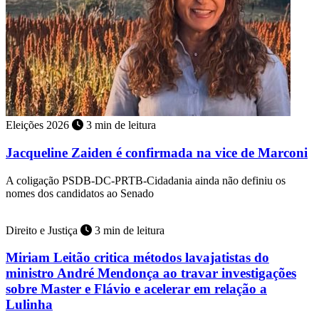
Eleições 2026
3 min de leitura
Jacqueline Zaiden é confirmada na vice de Marconi
A coligação PSDB-DC-PRTB-Cidadania ainda não definiu os
nomes dos candidatos ao Senado
Direito e Justiça
3 min de leitura
Miriam Leitão critica métodos lavajatistas do
ministro André Mendonça ao travar investigações
sobre Master e Flávio e acelerar em relação a
Lulinha