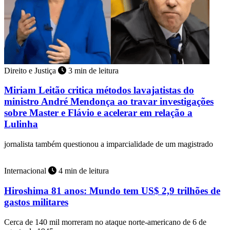
Direito e Justiça
3 min de leitura
Miriam Leitão critica métodos lavajatistas do
ministro André Mendonça ao travar investigações
sobre Master e Flávio e acelerar em relação a
Lulinha
jornalista também questionou a imparcialidade de um magistrado
Internacional
4 min de leitura
Hiroshima 81 anos: Mundo tem US$ 2,9 trilhões de
gastos militares
Cerca de 140 mil morreram no ataque norte-americano de 6 de