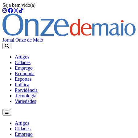
Seja bem vido(a)
Jornal Onze de Maio
Artigos
Cidades
Emprego
Economia
Esportes
Política
Previdência
Tecnologia
Variedades
Artigos
Cidades
Emprego