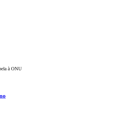
apela à ONU
rno