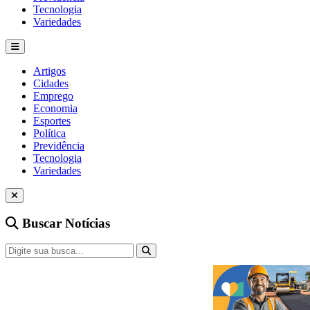
Tecnologia
Variedades
Artigos
Cidades
Emprego
Economia
Esportes
Política
Previdência
Tecnologia
Variedades
Buscar Notícias