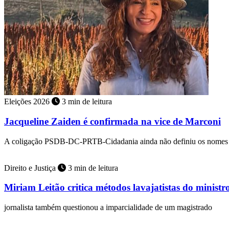
Eleições 2026
3 min de leitura
Jacqueline Zaiden é confirmada na vice de Marconi
A coligação PSDB-DC-PRTB-Cidadania ainda não definiu os nomes 
Direito e Justiça
3 min de leitura
Miriam Leitão critica métodos lavajatistas do minist
jornalista também questionou a imparcialidade de um magistrado