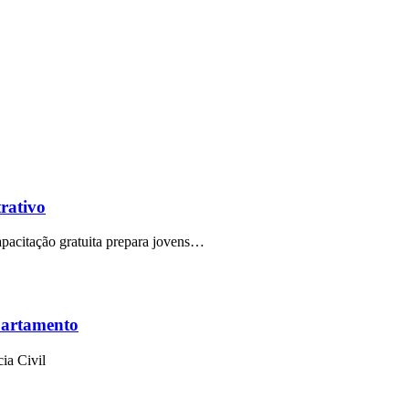
trativo
capacitação gratuita prepara jovens…
partamento
ia Civil