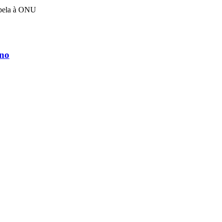
apela à ONU
rno