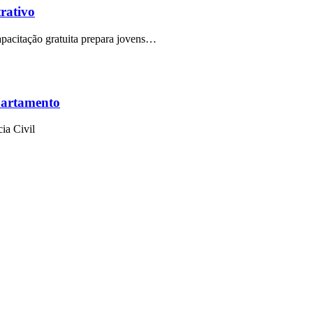
trativo
capacitação gratuita prepara jovens…
partamento
ia Civil