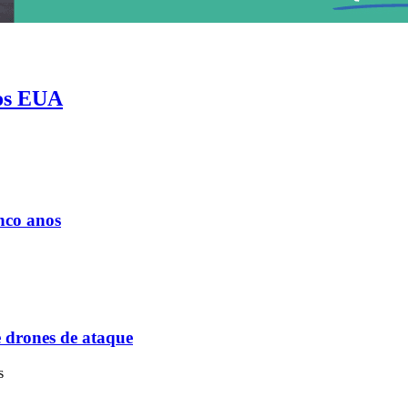
nos EUA
nado
nco anos
e drones de ataque
is