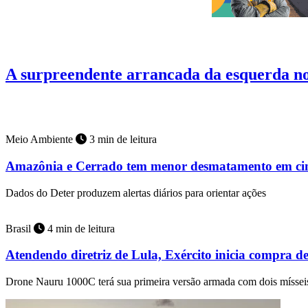
Artigos
11 min de leitura
A surpreendente arrancada da esquerda 
Abdul El-Sayed, venceu em Michigan as primárias democratas do Se
Meio Ambiente
3 min de leitura
Amazônia e Cerrado tem menor desmatamento em ci
Dados do Deter produzem alertas diários para orientar ações
Brasil
4 min de leitura
Atendendo diretriz de Lula, Exército inicia compra d
Drone Nauru 1000C terá sua primeira versão armada com dois mísse