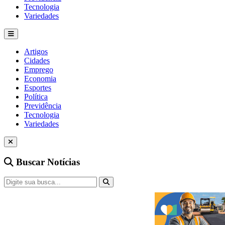
Tecnologia
Variedades
Artigos
Cidades
Emprego
Economia
Esportes
Política
Previdência
Tecnologia
Variedades
Buscar Notícias