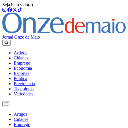
Seja bem vido(a)
Jornal Onze de Maio
Artigos
Cidades
Emprego
Economia
Esportes
Política
Previdência
Tecnologia
Variedades
Artigos
Cidades
Emprego