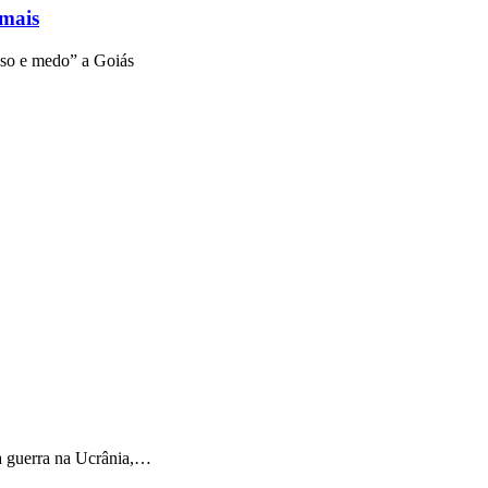
 mais
aso e medo” a Goiás
a guerra na Ucrânia,…