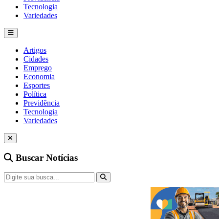
Tecnologia
Variedades
Artigos
Cidades
Emprego
Economia
Esportes
Política
Previdência
Tecnologia
Variedades
Buscar Notícias