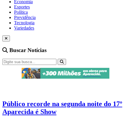
Economia
Esportes
Política
Previdência
Tecnologia
Variedades
Buscar Notícias
Cultura
4 min de leitura
Público recorde na segunda noite do 17º
Aparecida é Show
Estreia de Panda no evento marcou a segunda noite do Aparecida é
Show