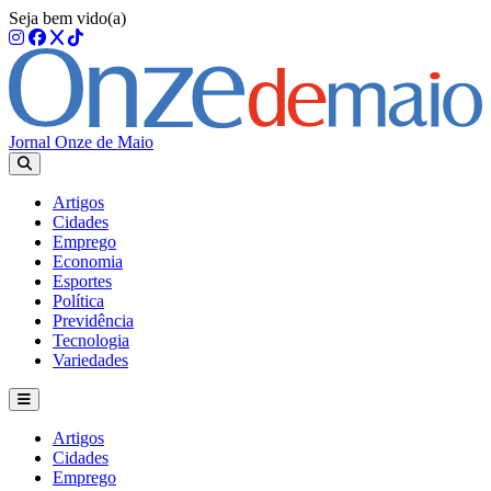
Seja bem vido(a)
Jornal Onze de Maio
Artigos
Cidades
Emprego
Economia
Esportes
Política
Previdência
Tecnologia
Variedades
Artigos
Cidades
Emprego