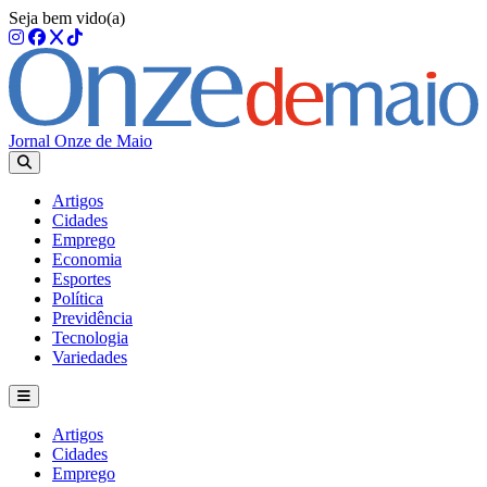
Seja bem vido(a)
Jornal Onze de Maio
Artigos
Cidades
Emprego
Economia
Esportes
Política
Previdência
Tecnologia
Variedades
Artigos
Cidades
Emprego