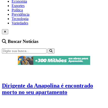
Economia
Esportes
Política
Previdência
Tecnologia
Variedades
Buscar Notícias
Esportes
2 min de leitura
Dirigente da Anapolina é encontrado
morto no seu apartamento
A causa da morte ainda não foi informada e será investigada pela
Polícia Civil