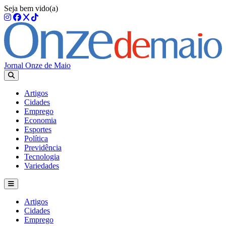
Seja bem vido(a)
Jornal Onze de Maio
Artigos
Cidades
Emprego
Economia
Esportes
Política
Previdência
Tecnologia
Variedades
Artigos
Cidades
Emprego