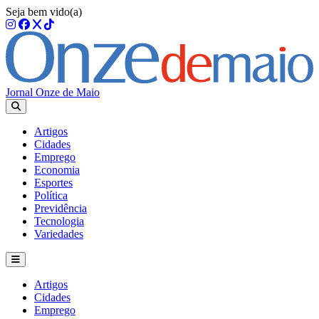
Seja bem vido(a)
Jornal Onze de Maio
Artigos
Cidades
Emprego
Economia
Esportes
Política
Previdência
Tecnologia
Variedades
Artigos
Cidades
Emprego