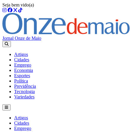
Seja bem vido(a)
Jornal Onze de Maio
Artigos
Cidades
Emprego
Economia
Esportes
Política
Previdência
Tecnologia
Variedades
Artigos
Cidades
Emprego