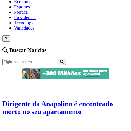
Economia
Esportes
Política
Previdência
Tecnologia
Variedades
Buscar Notícias
Esportes
2 min de leitura
Dirigente da Anapolina é encontrado
morto no seu apartamento
A causa da morte ainda não foi informada e será investigada pela
Polícia Civil