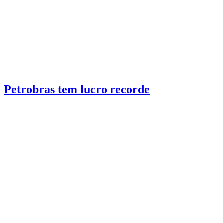
Brasil
6 min de leitura
Petrobras tem lucro recorde
Estatal acelera produção das plataformas P-78 e P-79.