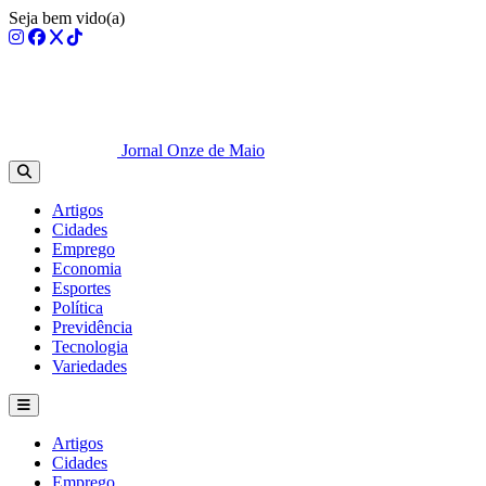
Seja bem vido(a)
Jornal Onze de Maio
Artigos
Cidades
Emprego
Economia
Esportes
Política
Previdência
Tecnologia
Variedades
Artigos
Cidades
Emprego