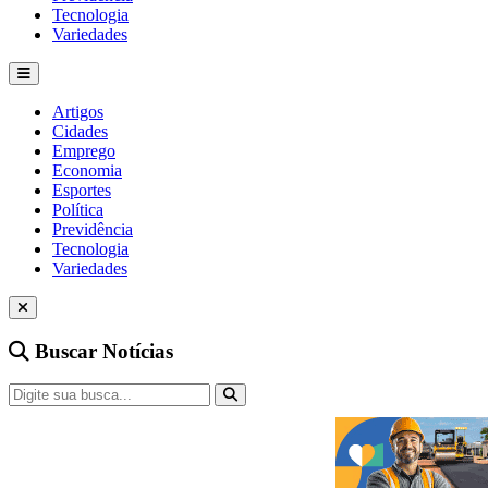
Tecnologia
Variedades
Artigos
Cidades
Emprego
Economia
Esportes
Política
Previdência
Tecnologia
Variedades
Buscar Notícias