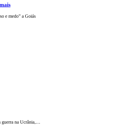
 mais
aso e medo” a Goiás
a guerra na Ucrânia,…