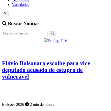
Tecnologia
Variedades
Buscar Notícias
Eleições 2026
4 min de leitura
Flávio Bolsonaro escolhe para vice
deputado acusado de estupro de
vulnerável
PF investiga denúncia de que menor de 13 anos teria sido estuprada
e engravidado do deputado que agora é o vice de Flávio
Eleições 2026
2 min de leitura