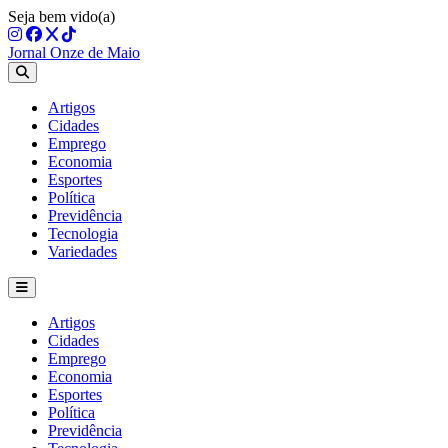
Seja bem vido(a)
Jornal Onze de Maio
Artigos
Cidades
Emprego
Economia
Esportes
Política
Previdência
Tecnologia
Variedades
Artigos
Cidades
Emprego
Economia
Esportes
Política
Previdência