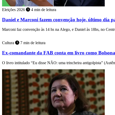
Eleições 2026
4 min de leitura
Daniel e Marconi fazem convenção hoje, último dia pa
Marconi faz convenção às 14 hs na Alego, e Daniel às 18hs, no Cen
Cultura
7 min de leitura
Ex-comandante da FAB conta em livro como Bolsonar
O livro intitulado “Eu disse NÃO: uma trincheira antigolpista” (Autê