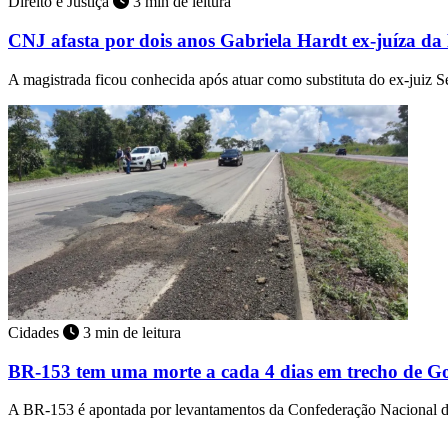
Direito e Justiça
3 min de leitura
CNJ afasta por dois anos Gabriela Hardt ex-juíza da
A magistrada ficou conhecida após atuar como substituta do ex-juiz
Cidades
3 min de leitura
BR-153 tem uma morte a cada 4 dias em trecho de Go
A BR-153 é apontada por levantamentos da Confederação Nacional d