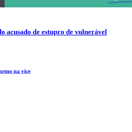
do acusado de estupro de vulnerável
e engravidado do deputado que agora é o vice de Flávio
armo na vice