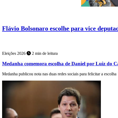
Eleições 2026
4 min de leitura
Flávio Bolsonaro escolhe para vice deputa
PF investiga denúncia de que menor de 13 anos teria sido estuprada 
Eleições 2026
2 min de leitura
Medanha comemora escolha de Daniel por Luiz do C
Medanha publicou nota nas duas redes sociais para felicitar a escolha