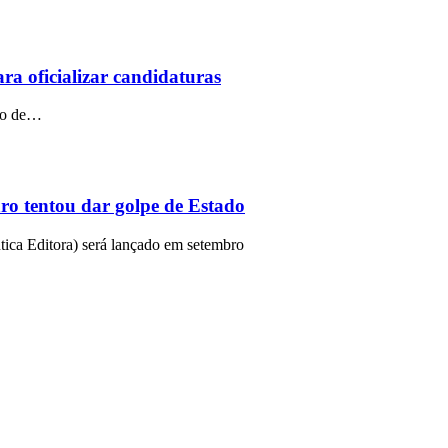
ra oficializar candidaturas
tro de…
o tentou dar golpe de Estado
ntica Editora) será lançado em setembro