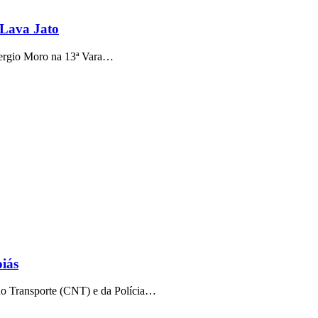
 Lava Jato
 Sergio Moro na 13ª Vara…
iás
o Transporte (CNT) e da Polícia…