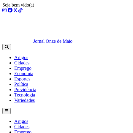
Seja bem vido(a)
Jornal Onze de Maio
Artigos
Cidades
Emprego
Economia
Esportes
Política
Previdência
Tecnologia
Variedades
Artigos
Cidades
Emprego