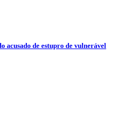
do acusado de estupro de vulnerável
e engravidado do deputado que agora é o vice de Flávio