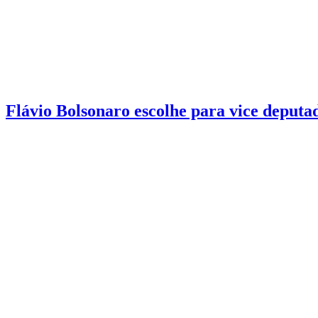
Eleições 2026
4 min de leitura
Flávio Bolsonaro escolhe para vice deputa
PF investiga denúncia de que menor de 13 anos teria sido estuprada 