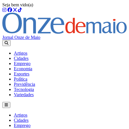
Seja bem vido(a)
Jornal Onze de Maio
Artigos
Cidades
Emprego
Economia
Esportes
Política
Previdência
Tecnologia
Variedades
Artigos
Cidades
Emprego