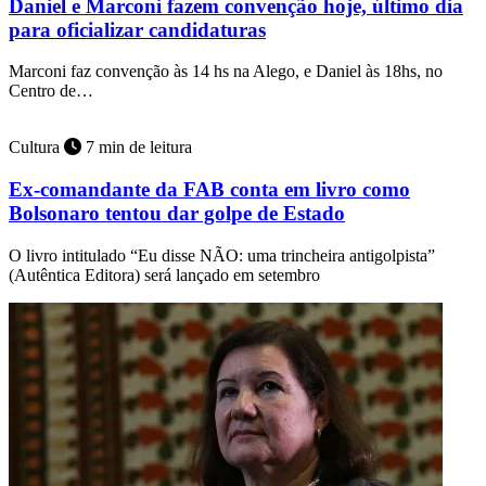
Daniel e Marconi fazem convenção hoje, último dia
para oficializar candidaturas
Marconi faz convenção às 14 hs na Alego, e Daniel às 18hs, no
Centro de…
Cultura
7 min de leitura
Ex-comandante da FAB conta em livro como
Bolsonaro tentou dar golpe de Estado
O livro intitulado “Eu disse NÃO: uma trincheira antigolpista”
(Autêntica Editora) será lançado em setembro