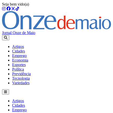
Seja bem vido(a)
Jornal Onze de Maio
Artigos
Cidades
Emprego
Economia
Esportes
Política
Previdência
Tecnologia
Variedades
Artigos
Cidades
Emprego