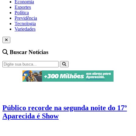
Economia
Esportes
Política
Previdência
Tecnologia
Variedades
Buscar Notícias
Cultura
4 min de leitura
Público recorde na segunda noite do 17º
Aparecida é Show
Estreia de Panda no evento marcou a segunda noite do Aparecida é
Show