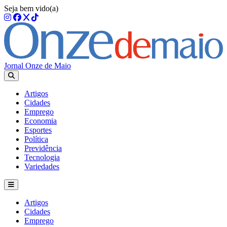
Seja bem vido(a)
Jornal Onze de Maio
Artigos
Cidades
Emprego
Economia
Esportes
Política
Previdência
Tecnologia
Variedades
Artigos
Cidades
Emprego