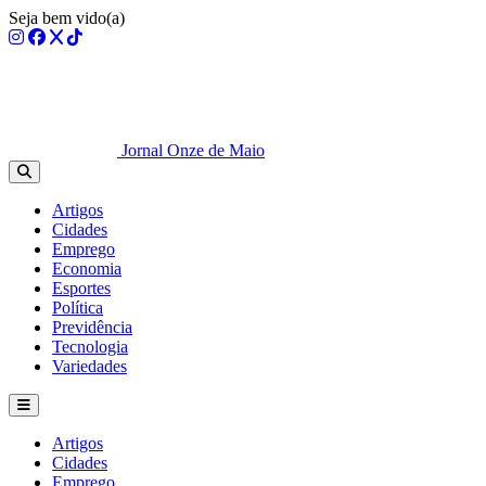
Seja bem vido(a)
Jornal Onze de Maio
Artigos
Cidades
Emprego
Economia
Esportes
Política
Previdência
Tecnologia
Variedades
Artigos
Cidades
Emprego