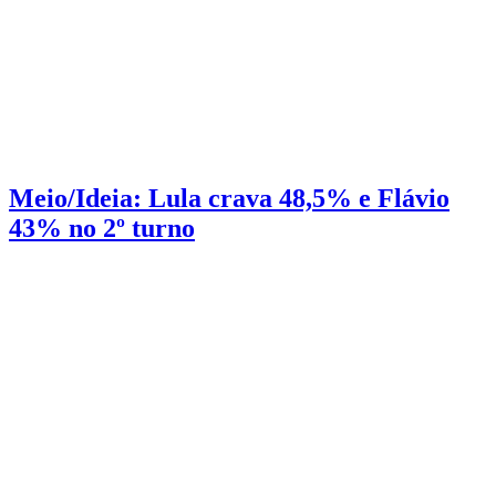
Pesquisa
2 min de leitura
Meio/Ideia: Lula crava 48,5% e Flávio
43% no 2º turno
No 1º turno Lula abre 8 pontos de frente sobre Flávio