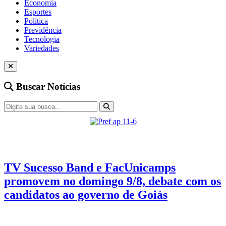
Economia
Esportes
Política
Previdência
Tecnologia
Variedades
Buscar Notícias
Eleições 2026
3 min de leitura
TV Sucesso Band e FacUnicamps
promovem no domingo 9/8, debate com os
candidatos ao governo de Goiás
Encontro será realizado no domingo, 9 de agosto, às 20 horas, no
Teatro Facunicamps, com transmissão pela TV e pelas rádios do