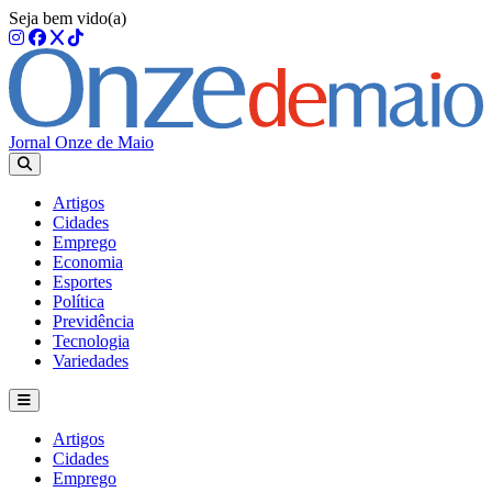
Seja bem vido(a)
Jornal Onze de Maio
Artigos
Cidades
Emprego
Economia
Esportes
Política
Previdência
Tecnologia
Variedades
Artigos
Cidades
Emprego