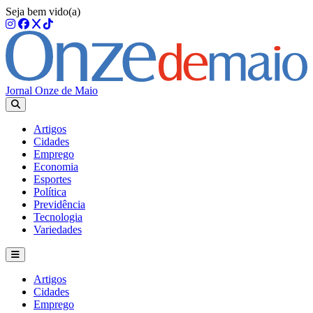
Seja bem vido(a)
Jornal Onze de Maio
Artigos
Cidades
Emprego
Economia
Esportes
Política
Previdência
Tecnologia
Variedades
Artigos
Cidades
Emprego