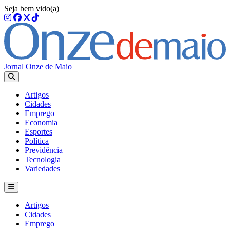
Seja bem vido(a)
Jornal Onze de Maio
Artigos
Cidades
Emprego
Economia
Esportes
Política
Previdência
Tecnologia
Variedades
Artigos
Cidades
Emprego