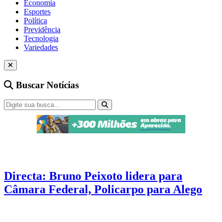
Economia
Esportes
Política
Previdência
Tecnologia
Variedades
Buscar Notícias
Pesquisa
4 min de leitura
Directa: Bruno Peixoto lidera para
Câmara Federal, Policarpo para Alego
Pela esquerda, Adriana, Gomide, Aava, Otoni, Delúbio, Bia,
Fabrício e Edward são destaque