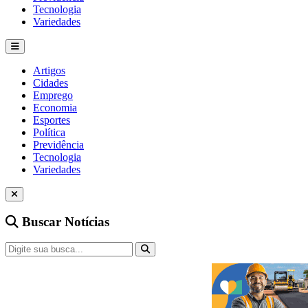
Tecnologia
Variedades
Artigos
Cidades
Emprego
Economia
Esportes
Política
Previdência
Tecnologia
Variedades
Buscar Notícias