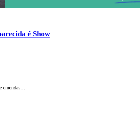
parecida é Show
Show
s de emendas…