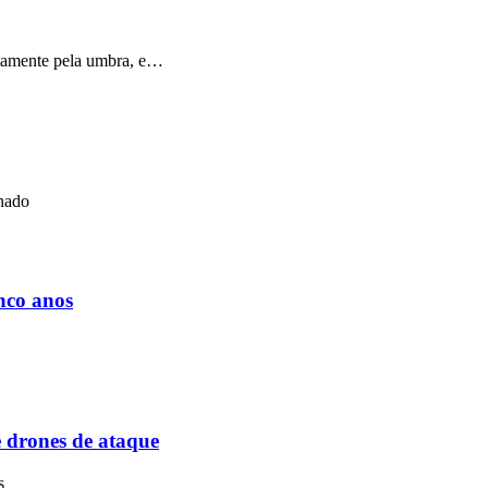
etamente pela umbra, e…
nado
nco anos
e drones de ataque
is