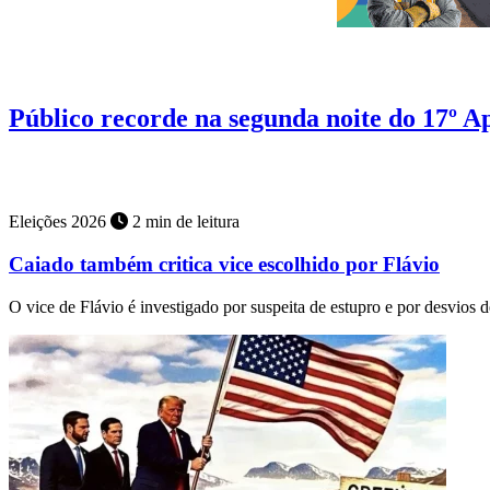
Cultura
4 min de leitura
Público recorde na segunda noite do 17º A
Estreia de Panda no evento marcou a segunda noite do Aparecida é 
Eleições 2026
2 min de leitura
Caiado também critica vice escolhido por Flávio
O vice de Flávio é investigado por suspeita de estupro e por desvio