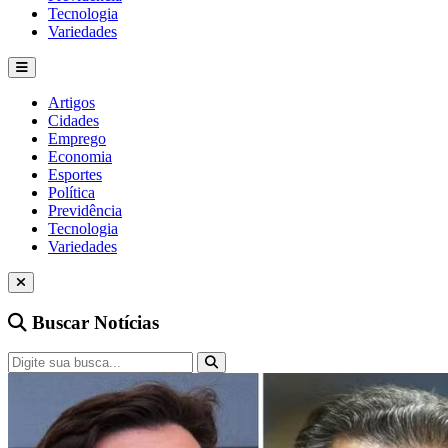
Tecnologia
Variedades
Artigos
Cidades
Emprego
Economia
Esportes
Política
Previdência
Tecnologia
Variedades
Buscar Notícias