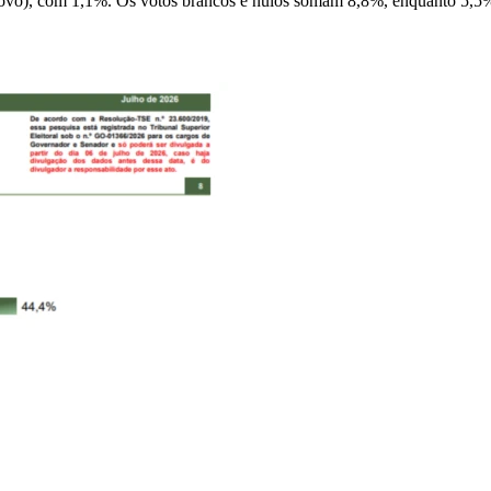
o), com 1,1%. Os votos brancos e nulos somam 8,8%, enquanto 5,5% d