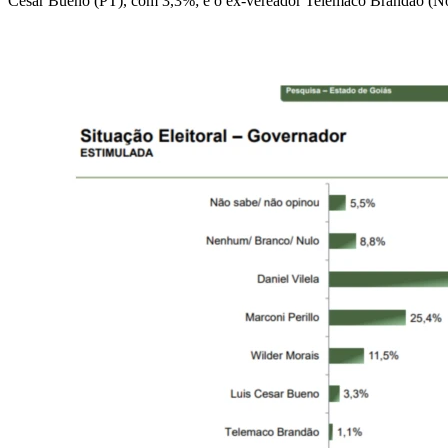
Cesar Bueno (PT), com 3,3%; e o ex-vereador Telemaco Brandão (Nov