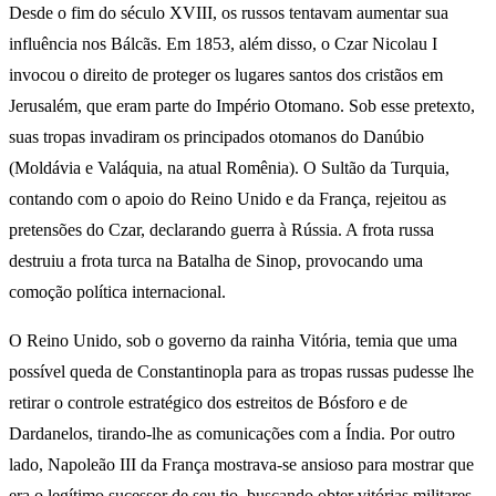
Desde o fim do século XVIII, os russos tentavam aumentar sua
influência nos Bálcãs. Em 1853, além disso, o Czar Nicolau I
invocou o direito de proteger os lugares santos dos cristãos em
Jerusalém, que eram parte do Império Otomano. Sob esse pretexto,
suas tropas invadiram os principados otomanos do Danúbio
(Moldávia e Valáquia, na atual Romênia). O Sultão da Turquia,
contando com o apoio do Reino Unido e da França, rejeitou as
pretensões do Czar, declarando guerra à Rússia. A frota russa
destruiu a frota turca na Batalha de Sinop, provocando uma
comoção política internacional.
O Reino Unido, sob o governo da rainha Vitória, temia que uma
possível queda de Constantinopla para as tropas russas pudesse lhe
retirar o controle estratégico dos estreitos de Bósforo e de
Dardanelos, tirando-lhe as comunicações com a Índia. Por outro
lado, Napoleão III da França mostrava-se ansioso para mostrar que
era o legítimo sucessor de seu tio, buscando obter vitórias militares