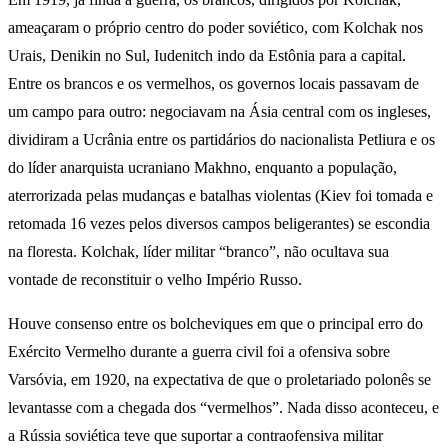
ameaçaram o próprio centro do poder soviético, com Kolchak nos
Urais, Denikin no Sul, Iudenitch indo da Estônia para a capital.
Entre os brancos e os vermelhos, os governos locais passavam de
um campo para outro: negociavam na Ásia central com os ingleses,
dividiram a Ucrânia entre os partidários do nacionalista Petliura e os
do líder anarquista ucraniano Makhno, enquanto a população,
aterrorizada pelas mudanças e batalhas violentas (Kiev foi tomada e
retomada 16 vezes pelos diversos campos beligerantes) se escondia
na floresta. Kolchak, líder militar “branco”, não ocultava sua
vontade de reconstituir o velho Império Russo.
Houve consenso entre os bolcheviques em que o principal erro do
Exército Vermelho durante a guerra civil foi a ofensiva sobre
Varsóvia, em 1920, na expectativa de que o proletariado polonês se
levantasse com a chegada dos “vermelhos”. Nada disso aconteceu, e
a Rússia soviética teve que suportar a contraofensiva militar