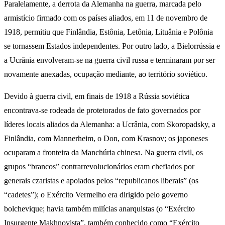
Paralelamente, a derrota da Alemanha na guerra, marcada pelo
armistício firmado com os países aliados, em 11 de novembro de
1918, permitiu que Finlândia, Estônia, Letônia, Lituânia e Polônia
se tornassem Estados independentes. Por outro lado, a Bielorrússia e
a Ucrânia envolveram-se na guerra civil russa e terminaram por ser
novamente anexadas, ocupação mediante, ao território soviético.
Devido à guerra civil, em finais de 1918 a Rússia soviética
encontrava-se rodeada de protetorados de fato governados por
líderes locais aliados da Alemanha: a Ucrânia, com Skoropadsky, a
Finlândia, com Mannerheim, o Don, com Krasnov; os japoneses
ocuparam a fronteira da Manchúria chinesa. Na guerra civil, os
grupos “brancos” contrarrevolucionários eram chefiados por
generais czaristas e apoiados pelos “republicanos liberais” (os
“cadetes”); o Exército Vermelho era dirigido pelo governo
bolchevique; havia também milícias anarquistas (o “Exército
Insurgente Makhnovista”, também conhecido como “Exército