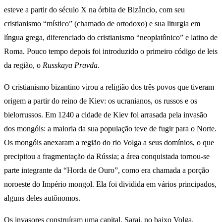
esteve a partir do século X na órbita de Bizâncio, com seu
cristianismo “místico” (chamado de ortodoxo) e sua liturgia em
língua grega, diferenciado do cristianismo “neoplatônico” e latino de
Roma. Pouco tempo depois foi introduzido o primeiro código de leis
da região, o
Russkaya Pravda
.
O cristianismo bizantino virou a religião dos três povos que tiveram
origem a partir do reino de Kiev: os ucranianos, os russos e os
bielorrussos. Em 1240 a cidade de Kiev foi arrasada pela invasão
dos mongóis: a maioria da sua população teve de fugir para o Norte.
Os mongóis anexaram a região do rio Volga a seus domínios, o que
precipitou a fragmentação da Rússia; a área conquistada tornou-se
parte integrante da “Horda de Ouro”, como era chamada a porção
noroeste do Império mongol. Ela foi dividida em vários principados,
alguns deles autônomos.
Os invasores construíram uma capital, Sarai, no baixo Volga,