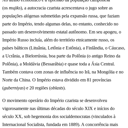
(os
mujiks
), a autocracia czarista acrescentava o jugo sobre as
populações alógenas submetidas pela expansão russa, que faziam
parte do Império, tendo algumas delas, no entanto, conhecido no
passado um desenvolvimento estatal autônomo. Em seu apogeu, o
Império Russo incluía, além do território etnicamente russo, os
países bálticos (Lituânia, Letônia e Estônia), a Finlândia, o Cáucaso,
a Ucrânia, a Bielorrússia, boa parte da Polônia (o antigo Reino da
Polônia), a Moldávia (Bessarábia) e quase toda a Ásia Central.
Também contava com zonas de influência no Irã, na Mongólia e no
Norte da China. O Império estava dividido em 81 províncias
(
guberniyas
) e 20 regiões (
oblasts
).
O movimento operário do Império czarista se desenvolveu
vigorosamente nas últimas décadas do século XIX e inícios do
século XX, sob hegemonia dos socialdemocratas (vinculados à
Internacional Socialista, fundada em 1889). A concorrência mais