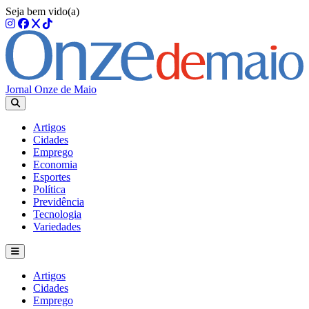
Seja bem vido(a)
Jornal Onze de Maio
Artigos
Cidades
Emprego
Economia
Esportes
Política
Previdência
Tecnologia
Variedades
Artigos
Cidades
Emprego