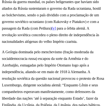
Rússia da guerra mundial, os países beligerantes que haviam sido
aliados da Rússia sustentaram o governo da Rada ucraniana, hostil
ao bolchevismo, sendo o país dividido com a proclamação de um
governo soviético ucraniano (com Rakovsky e Piatakov) e com a
passagem da Rada (com Petliura)
[v]
para a órbita alemã. A
revolução soviética concedeu o pleno direito de independência às
nacionalidades alógenas do velho Império czarista.
A Geórgia dominada pelo menchevismo (fração moderada da
socialdemocracia russa) escapou da sorte da Armênia e do
Azerbaijão, esmagadas pelo Império Otomano logo após a
independência, aliando-se em maio de 1918 à Alemanha. A
resolução soviética da questão nacional provocou o protesto de Rosa
Luxemburgo, dirigente socialista alemã: “Enquanto Lênin e seus
companheiros esperavam manifestamente, como defensores da
liberdade das nações ‘até à separação enquanto Estado’, fazer da
Finlândia, da Ucrânia, da Polônia, da Lituânia, dos países bálticos,