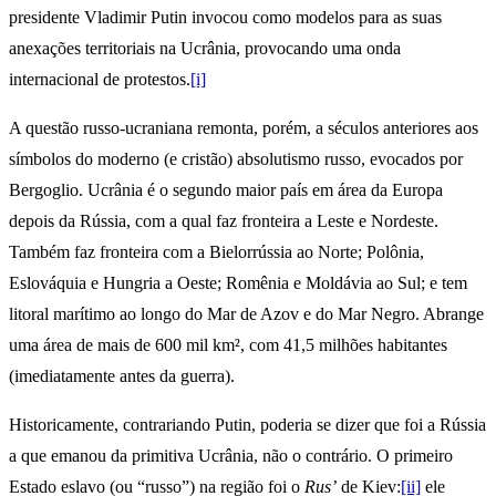
presidente Vladimir Putin invocou como modelos para as suas
anexações territoriais na Ucrânia, provocando uma onda
internacional de protestos.
[i]
A questão russo-ucraniana remonta, porém, a séculos anteriores aos
símbolos do moderno (e cristão) absolutismo russo, evocados por
Bergoglio. Ucrânia é o segundo maior país em área da Europa
depois da Rússia, com a qual faz fronteira a Leste e Nordeste.
Também faz fronteira com a Bielorrússia ao Norte; Polônia,
Eslováquia e Hungria a Oeste; Romênia e Moldávia ao Sul; e tem
litoral marítimo ao longo do Mar de Azov e do Mar Negro. Abrange
uma área de mais de 600 mil km², com 41,5 milhões habitantes
(imediatamente antes da guerra).
Historicamente, contrariando Putin, poderia se dizer que foi a Rússia
a que emanou da primitiva Ucrânia, não o contrário. O primeiro
Estado eslavo (ou “russo”) na região foi o
Rus’
de Kiev:
[ii]
ele