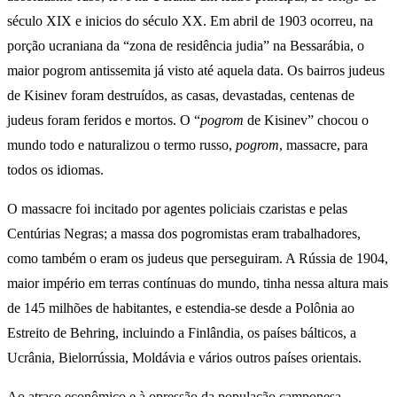
século XIX e inicios do século XX. Em abril de 1903 ocorreu, na
porção ucraniana da “zona de residência judia” na Bessarábia, o
maior pogrom antissemita já visto até aquela data. Os bairros judeus
de Kisinev foram destruídos, as casas, devastadas, centenas de
judeus foram feridos e mortos. O “
pogrom
de Kisinev” chocou o
mundo todo e naturalizou o termo russo,
pogrom
, massacre, para
todos os idiomas.
O massacre foi incitado por agentes policiais czaristas e pelas
Centúrias Negras; a massa dos pogromistas eram trabalhadores,
como também o eram os judeus que perseguiram. A Rússia de 1904,
maior império em terras contínuas do mundo, tinha nessa altura mais
de 145 milhões de habitantes, e estendia-se desde a Polônia ao
Estreito de Behring, incluindo a Finlândia, os países bálticos, a
Ucrânia, Bielorrússia, Moldávia e vários outros países orientais.
Ao atraso econômico e à opressão da população camponesa