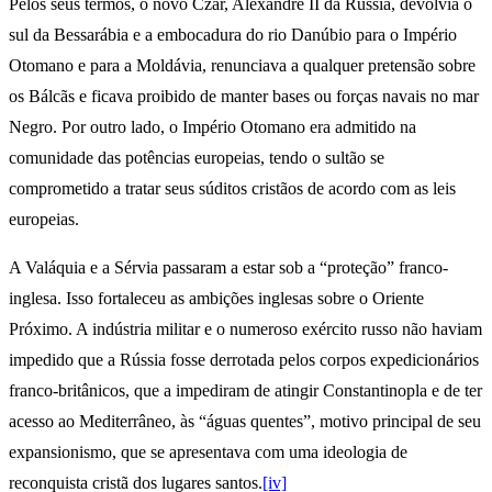
Pelos seus termos, o novo Czar, Alexandre II da Rússia, devolvia o
sul da Bessarábia e a embocadura do rio Danúbio para o Império
Otomano e para a Moldávia, renunciava a qualquer pretensão sobre
os Bálcãs e ficava proibido de manter bases ou forças navais no mar
Negro. Por outro lado, o Império Otomano era admitido na
comunidade das potências europeias, tendo o sultão se
comprometido a tratar seus súditos cristãos de acordo com as leis
europeias.
A Valáquia e a Sérvia passaram a estar sob a “proteção” franco-
inglesa. Isso fortaleceu as ambições inglesas sobre o Oriente
Próximo. A indústria militar e o numeroso exército russo não haviam
impedido que a Rússia fosse derrotada pelos corpos expedicionários
franco-britânicos, que a impediram de atingir Constantinopla e de ter
acesso ao Mediterrâneo, às “águas quentes”, motivo principal de seu
expansionismo, que se apresentava com uma ideologia de
reconquista cristã dos lugares santos.
[iv]