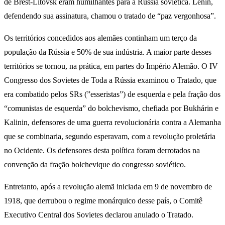
de Brest-Litovsk eram humilhantes para a Rússia soviética. Lênin,
defendendo sua assinatura, chamou o tratado de “paz vergonhosa”.
Os territórios concedidos aos alemães continham um terço da
população da Rússia e 50% de sua indústria. A maior parte desses
territórios se tornou, na prática, em partes do Império Alemão. O IV
Congresso dos Sovietes de Toda a Rússia examinou o Tratado, que
era combatido pelos SRs (”esseristas”) de esquerda e pela fração dos
“comunistas de esquerda” do bolchevismo, chefiada por Bukhárin e
Kalinin, defensores de uma guerra revolucionária contra a Alemanha
que se combinaria, segundo esperavam, com a revolução proletária
no Ocidente. Os defensores desta política foram derrotados na
convenção da fração bolchevique do congresso soviético.
Entretanto, após a revolução alemã iniciada em 9 de novembro de
1918, que derrubou o regime monárquico desse país, o Comitê
Executivo Central dos Sovietes declarou anulado o Tratado.