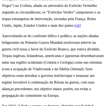
Negro”) na Ucrânia, aliado ou adversário do Exército Vermelho
segundo as circunstâncias; os “Exércitos Verdes” camponeses e as
tropas estrangeiras de intervenção, enviadas pela França, Reino
Unido, Japão, Estados Unidos e mais dez países.
[vii]
Aproveitando-se do confronto bélico e político, as nações aliadas
beligerantes da Primeira Guerra Mundial resolveram intervir na
guerra civil russa a favor do Exército Branco, que estava dividido.
Tropas inglesas, holandesas, americanas e japonesas desembarcaram
tanto nas regiões ocidentais (Crimeia e Geórgia) como nas orientais
(com a ocupação de Vladivostok e da Sibéria Oriental). Seus
objetivos eram derrubar o governo bolchevique e instaurar um
regime favorável à continuação da Rússia na guerra, com suas
alianças precedentes; seu objetivo maior, porém, era evitar a
propagação do comunismo na Europa.
Em 1919, já finda a guerra, os brancos, dirigidos por Kolchak,