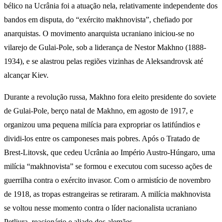
bélico na Ucrânia foi a atuação nela, relativamente independente dos
bandos em disputa, do “exército makhnovista”, chefiado por
anarquistas. O movimento anarquista ucraniano iniciou-se no
vilarejo de Gulai-Pole, sob a liderança de Nestor Makhno (1888-
1934), e se alastrou pelas regiões vizinhas de Aleksandrovsk até
alcançar Kiev.
Durante a revolução russa, Makhno fora eleito presidente do soviete
de Gulai-Pole, berço natal de Makhno, em agosto de 1917, e
organizou uma pequena milícia para expropriar os latifúndios e
dividi-los entre os camponeses mais pobres. Após o Tratado de
Brest-Litovsk, que cedeu Ucrânia ao Império Austro-Húngaro, uma
milícia “makhnovista” se formou e executou com sucesso ações de
guerrilha contra o exército invasor. Com o armistício de novembro
de 1918, as tropas estrangeiras se retiraram. A milícia makhnovista
se voltou nesse momento contra o líder nacionalista ucraniano
Petliura, reacionário e aliado dos alemães.