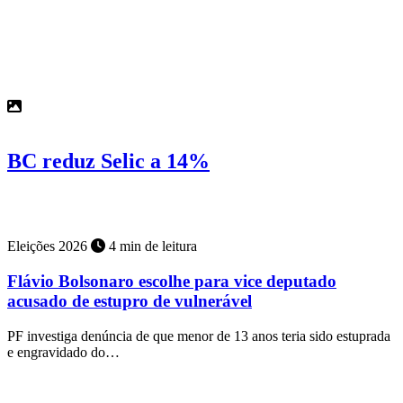
Economia
2 min de leitura
BC reduz Selic a 14%
Brasil continua com a maior taxa do mundo
Eleições 2026
4 min de leitura
Flávio Bolsonaro escolhe para vice deputado
acusado de estupro de vulnerável
PF investiga denúncia de que menor de 13 anos teria sido estuprada
e engravidado do…