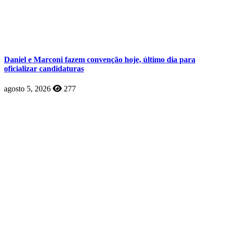
Daniel e Marconi fazem convenção hoje, último dia para
oficializar candidaturas
agosto 5, 2026
277