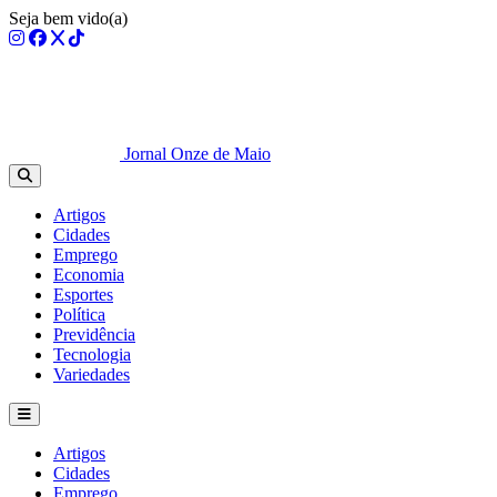
Seja bem vido(a)
Jornal Onze de Maio
Artigos
Cidades
Emprego
Economia
Esportes
Política
Previdência
Tecnologia
Variedades
Artigos
Cidades
Emprego