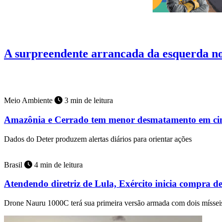
Artigos
11 min de leitura
A surpreendente arrancada da esquerda 
Abdul El-Sayed, venceu em Michigan as primárias democratas do Se
Meio Ambiente
3 min de leitura
Amazônia e Cerrado tem menor desmatamento em ci
Dados do Deter produzem alertas diários para orientar ações
Brasil
4 min de leitura
Atendendo diretriz de Lula, Exército inicia compra d
Drone Nauru 1000C terá sua primeira versão armada com dois mísse