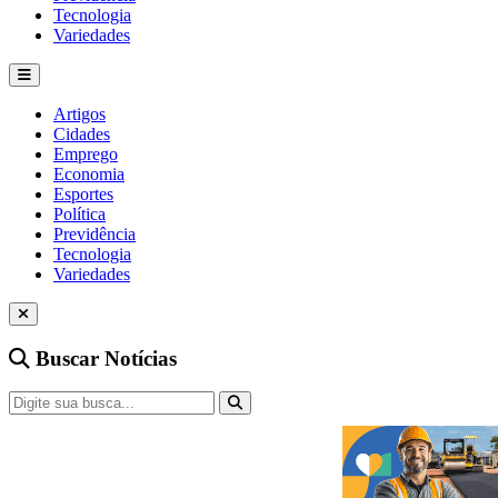
Tecnologia
Variedades
Artigos
Cidades
Emprego
Economia
Esportes
Política
Previdência
Tecnologia
Variedades
Buscar Notícias