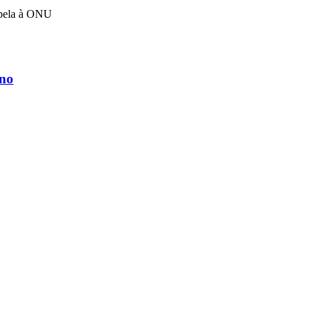
apela à ONU
rno