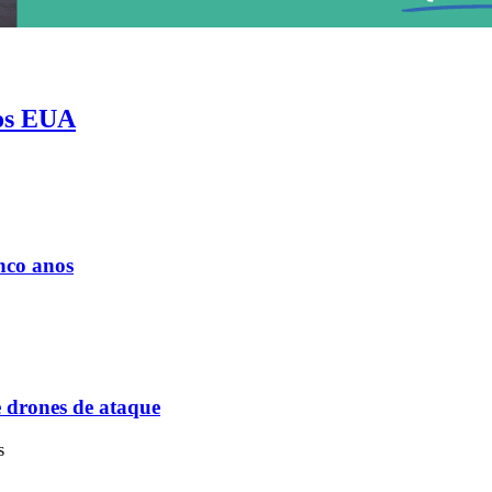
nos EUA
nado
nco anos
e drones de ataque
is