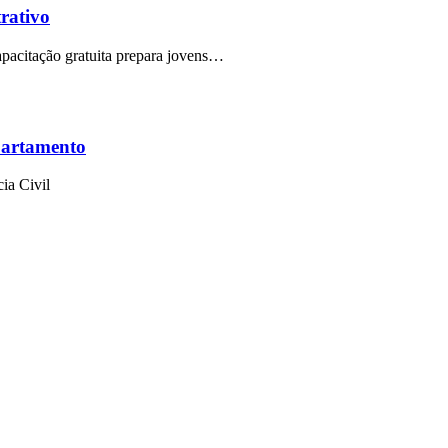
trativo
capacitação gratuita prepara jovens…
partamento
ia Civil