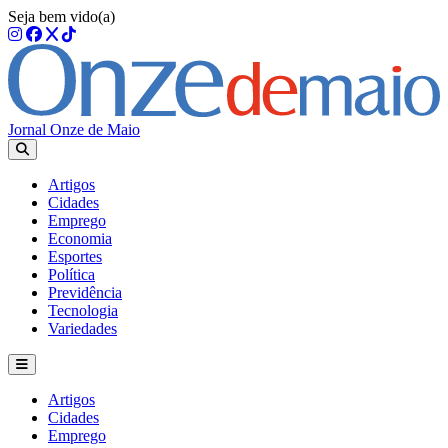
Seja bem vido(a)
Jornal Onze de Maio
Artigos
Cidades
Emprego
Economia
Esportes
Política
Previdência
Tecnologia
Variedades
Artigos
Cidades
Emprego