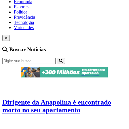
Economia
Esportes
Política
Previdência
Tecnologia
Variedades
Buscar Notícias
Esportes
2 min de leitura
Dirigente da Anapolina é encontrado
morto no seu apartamento
A causa da morte ainda não foi informada e será investigada pela
Polícia Civil