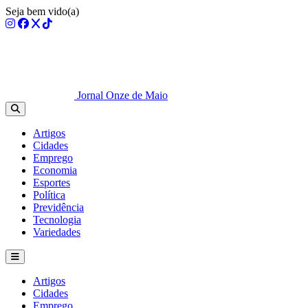
Seja bem vido(a)
Jornal Onze de Maio
Artigos
Cidades
Emprego
Economia
Esportes
Política
Previdência
Tecnologia
Variedades
Artigos
Cidades
Emprego