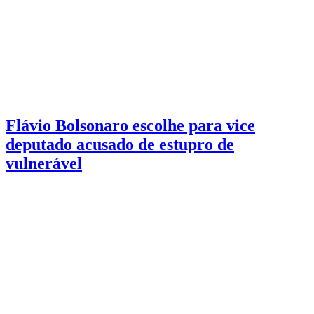
Eleições 2026
4 min de leitura
Flávio Bolsonaro escolhe para vice
deputado acusado de estupro de
vulnerável
PF investiga denúncia de que menor de 13 anos teria sido estuprada
e engravidado do deputado que agora é o vice de Flávio