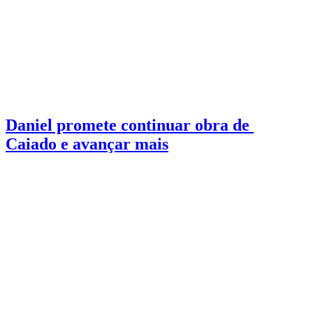
Eleições 2026
1 min de leitura
Daniel promete continuar obra de
Caiado e avançar mais
Daniel afirmou que os governos do PSDB trouxeram “corrupção,
atraso e medo” a Goiás