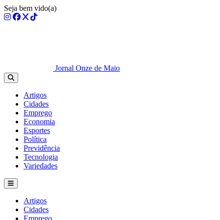
Seja bem vido(a)
Jornal Onze de Maio
Artigos
Cidades
Emprego
Economia
Esportes
Política
Previdência
Tecnologia
Variedades
Artigos
Cidades
Emprego