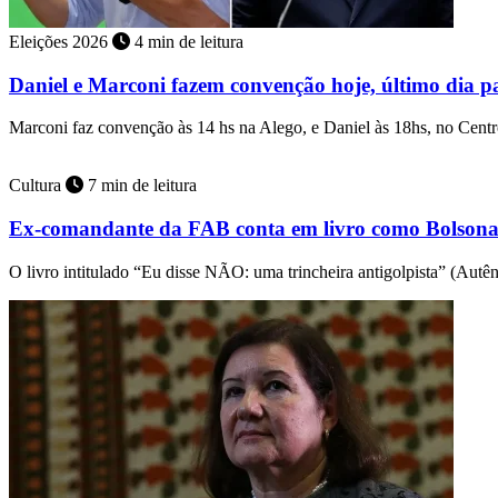
Eleições 2026
4 min de leitura
Daniel e Marconi fazem convenção hoje, último dia pa
Marconi faz convenção às 14 hs na Alego, e Daniel às 18hs, no Cen
Cultura
7 min de leitura
Ex-comandante da FAB conta em livro como Bolsonar
O livro intitulado “Eu disse NÃO: uma trincheira antigolpista” (Autê