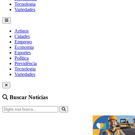
Tecnologia
Variedades
Artigos
Cidades
Emprego
Economia
Esportes
Política
Previdência
Tecnologia
Variedades
Buscar Notícias