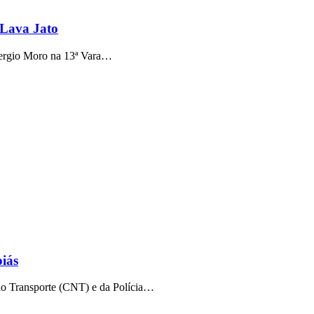
 Lava Jato
 Sergio Moro na 13ª Vara…
iás
o Transporte (CNT) e da Polícia…