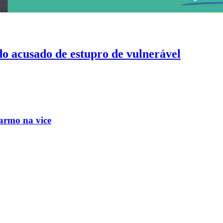
do acusado de estupro de vulnerável
e engravidado do deputado que agora é o vice de Flávio
armo na vice