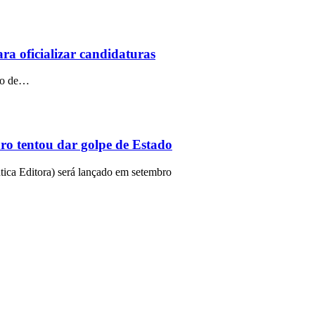
ra oficializar candidaturas
tro de…
o tentou dar golpe de Estado
ntica Editora) será lançado em setembro