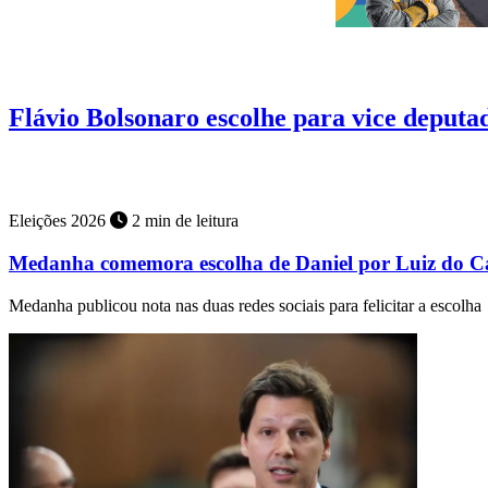
Eleições 2026
4 min de leitura
Flávio Bolsonaro escolhe para vice deputa
PF investiga denúncia de que menor de 13 anos teria sido estuprada 
Eleições 2026
2 min de leitura
Medanha comemora escolha de Daniel por Luiz do C
Medanha publicou nota nas duas redes sociais para felicitar a escolha