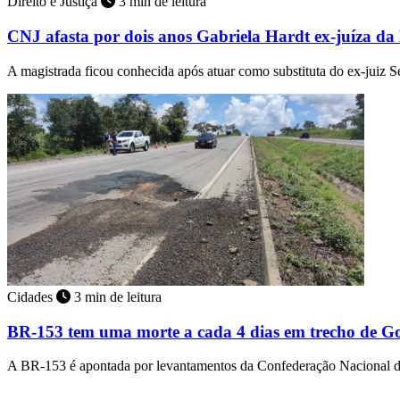
Direito e Justiça
3 min de leitura
CNJ afasta por dois anos Gabriela Hardt ex-juíza da
A magistrada ficou conhecida após atuar como substituta do ex-juiz
Cidades
3 min de leitura
BR-153 tem uma morte a cada 4 dias em trecho de Go
A BR-153 é apontada por levantamentos da Confederação Nacional d