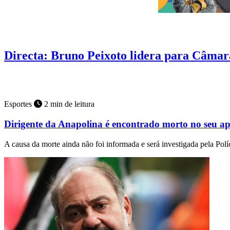
Pesquisa
4 min de leitura
Directa: Bruno Peixoto lidera para Câmar
Pela esquerda, Adriana, Gomide, Aava, Otoni, Delúbio, Bia, Fabríci
Esportes
2 min de leitura
Dirigente da Anapolina é encontrado morto no seu a
A causa da morte ainda não foi informada e será investigada pela Políc