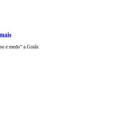
 mais
aso e medo” a Goiás