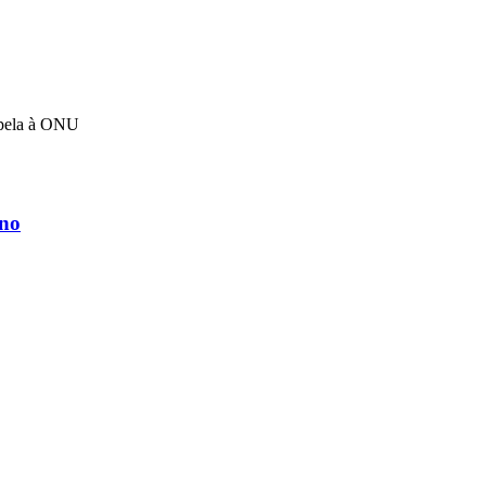
apela à ONU
rno