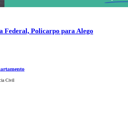
a Federal, Policarpo para Alego
o e Edward são destaque
partamento
ia Civil