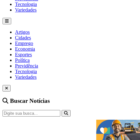
Tecnologia
Variedades
Artigos
Cidades
Emprego
Economia
Esportes
Política
Previdência
Tecnologia
Variedades
Buscar Notícias