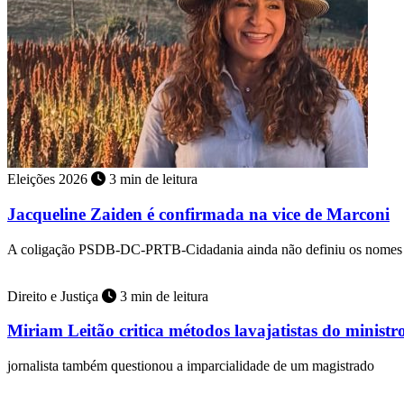
Eleições 2026
3 min de leitura
Jacqueline Zaiden é confirmada na vice de Marconi
A coligação PSDB-DC-PRTB-Cidadania ainda não definiu os nomes 
Direito e Justiça
3 min de leitura
Miriam Leitão critica métodos lavajatistas do minist
jornalista também questionou a imparcialidade de um magistrado