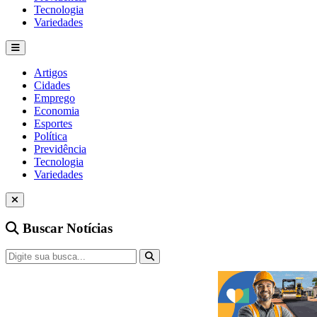
Tecnologia
Variedades
Artigos
Cidades
Emprego
Economia
Esportes
Política
Previdência
Tecnologia
Variedades
Buscar Notícias