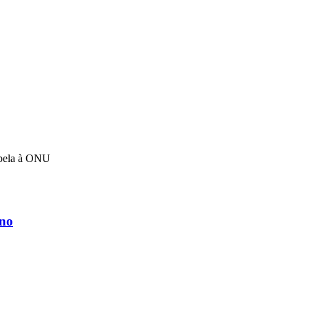
apela à ONU
rno