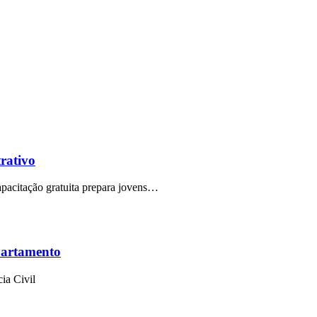
trativo
capacitação gratuita prepara jovens…
partamento
ia Civil