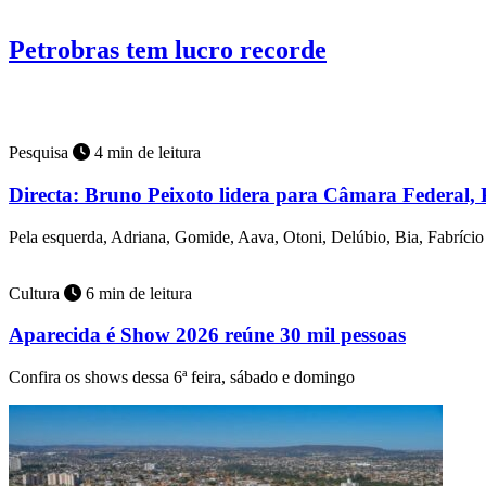
Brasil
6 min de leitura
Petrobras tem lucro recorde
Estatal acelera produção das plataformas P-78 e P-79.
Pesquisa
4 min de leitura
Directa: Bruno Peixoto lidera para Câmara Federal, 
Pela esquerda, Adriana, Gomide, Aava, Otoni, Delúbio, Bia, Fabríci
Cultura
6 min de leitura
Aparecida é Show 2026 reúne 30 mil pessoas
Confira os shows dessa 6ª feira, sábado e domingo