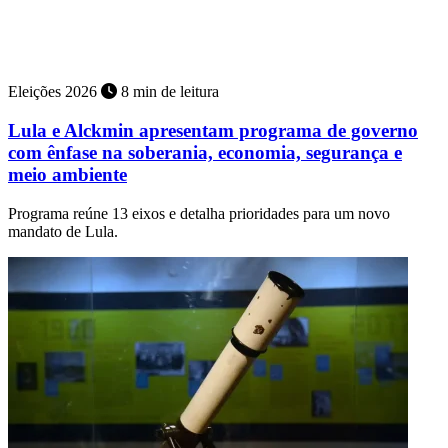
Encontro será realizado no domingo, 9 de agosto, às 20 horas, no
Teatro Facunicamps, com transmissão pela TV e pelas rádios do
Grupo Sucesso
Eleições 2026
8 min de leitura
Lula e Alckmin apresentam programa de governo
com ênfase na soberania, economia, segurança e
meio ambiente
Programa reúne 13 eixos e detalha prioridades para um novo
mandato de Lula.