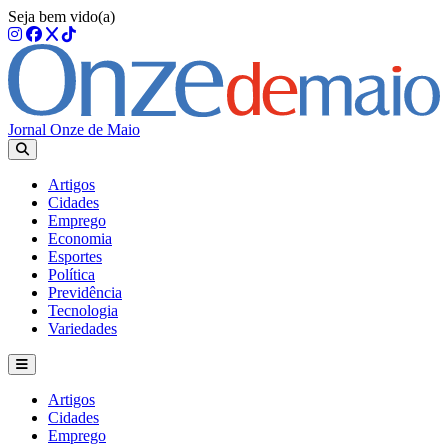
Seja bem vido(a)
Jornal Onze de Maio
Artigos
Cidades
Emprego
Economia
Esportes
Política
Previdência
Tecnologia
Variedades
Artigos
Cidades
Emprego