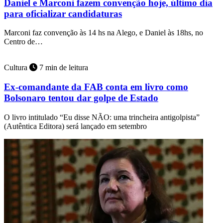
Daniel e Marconi fazem convenção hoje, último dia
para oficializar candidaturas
Marconi faz convenção às 14 hs na Alego, e Daniel às 18hs, no
Centro de…
Cultura
7 min de leitura
Ex-comandante da FAB conta em livro como
Bolsonaro tentou dar golpe de Estado
O livro intitulado “Eu disse NÃO: uma trincheira antigolpista”
(Autêntica Editora) será lançado em setembro