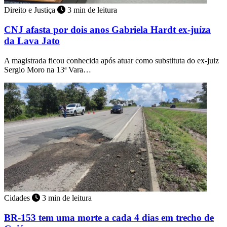
Direito e Justiça
3 min de leitura
CNJ afasta por dois anos Gabriela Hardt ex-juíza
da Lava Jato
A magistrada ficou conhecida após atuar como substituta do ex-juiz
Sergio Moro na 13ª Vara…
Cidades
3 min de leitura
BR-153 tem uma morte a cada 4 dias em trecho de