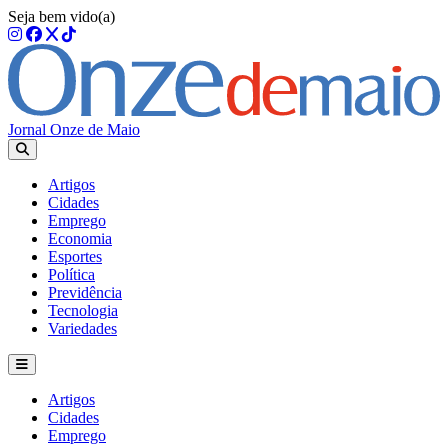
Seja bem vido(a)
Jornal Onze de Maio
Artigos
Cidades
Emprego
Economia
Esportes
Política
Previdência
Tecnologia
Variedades
Artigos
Cidades
Emprego