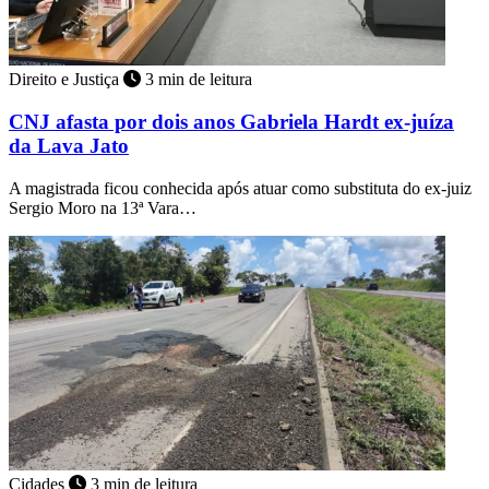
Direito e Justiça
3 min de leitura
CNJ afasta por dois anos Gabriela Hardt ex-juíza
da Lava Jato
A magistrada ficou conhecida após atuar como substituta do ex-juiz
Sergio Moro na 13ª Vara…
Cidades
3 min de leitura