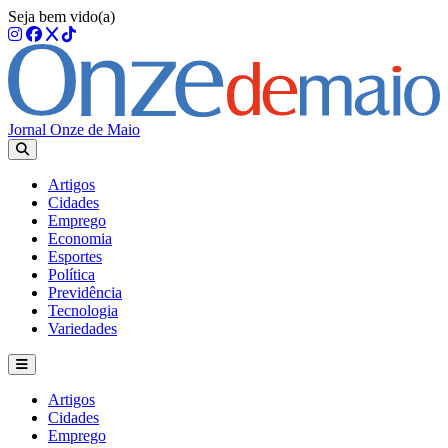
Seja bem vido(a)
Jornal Onze de Maio
Artigos
Cidades
Emprego
Economia
Esportes
Política
Previdência
Tecnologia
Variedades
Artigos
Cidades
Emprego