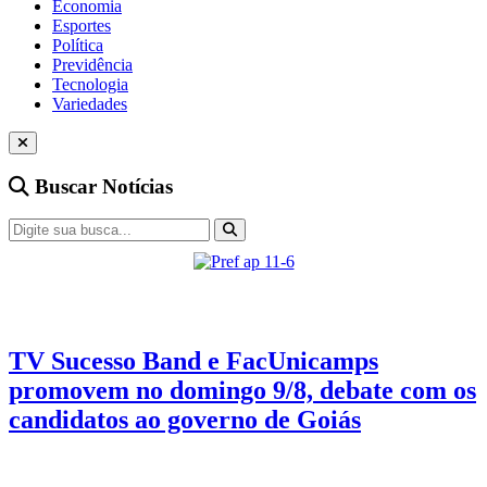
Economia
Esportes
Política
Previdência
Tecnologia
Variedades
Buscar Notícias
Eleições 2026
3 min de leitura
TV Sucesso Band e FacUnicamps
promovem no domingo 9/8, debate com os
candidatos ao governo de Goiás
Encontro será realizado no domingo, 9 de agosto, às 20 horas, no
Teatro Facunicamps, com transmissão pela TV e pelas rádios do