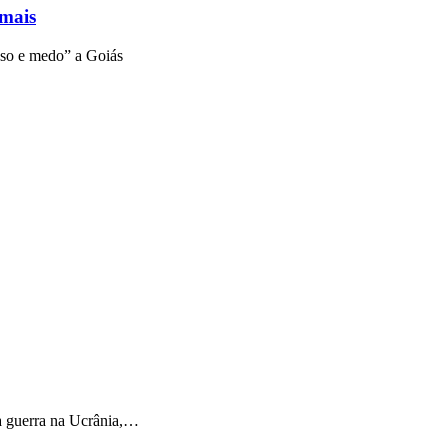
 mais
aso e medo” a Goiás
a guerra na Ucrânia,…