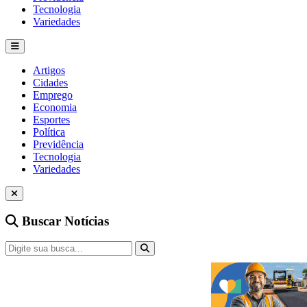
Tecnologia
Variedades
Artigos
Cidades
Emprego
Economia
Esportes
Política
Previdência
Tecnologia
Variedades
Buscar Notícias