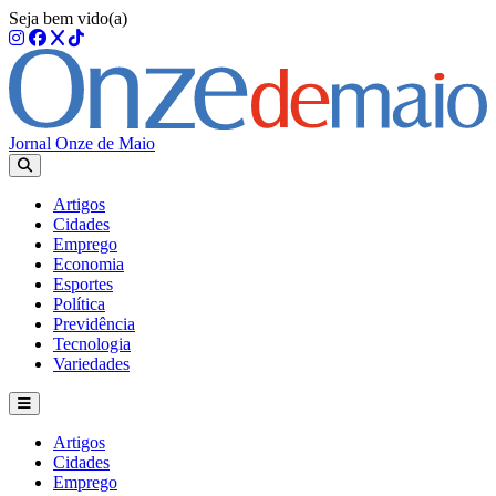
Seja bem vido(a)
Jornal Onze de Maio
Artigos
Cidades
Emprego
Economia
Esportes
Política
Previdência
Tecnologia
Variedades
Artigos
Cidades
Emprego