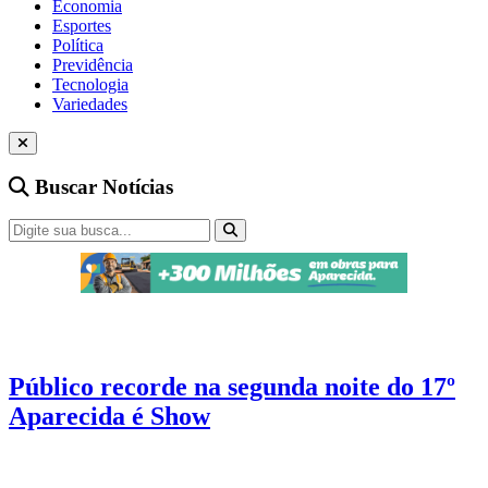
Economia
Esportes
Política
Previdência
Tecnologia
Variedades
Buscar Notícias
Cultura
4 min de leitura
Público recorde na segunda noite do 17º
Aparecida é Show
Estreia de Panda no evento marcou a segunda noite do Aparecida é
Show