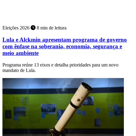
Encontro será realizado no domingo, 9 de agosto, às 20 horas, no
Teatro Facunicamps, com transmissão pela TV e pelas rádios do
Grupo Sucesso
Eleições 2026
8 min de leitura
Lula e Alckmin apresentam programa de governo
com ênfase na soberania, economia, segurança e
meio ambiente
Programa reúne 13 eixos e detalha prioridades para um novo
mandato de Lula.