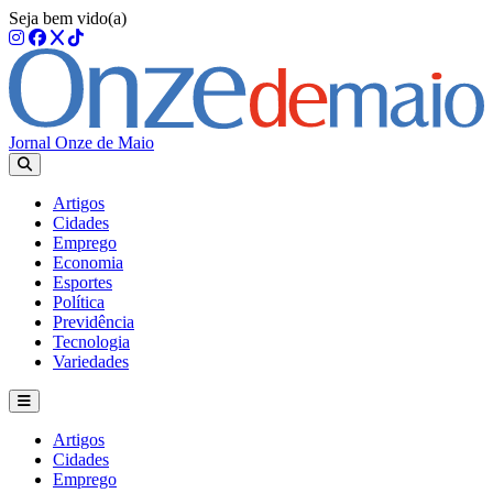
Seja bem vido(a)
Jornal Onze de Maio
Artigos
Cidades
Emprego
Economia
Esportes
Política
Previdência
Tecnologia
Variedades
Artigos
Cidades
Emprego