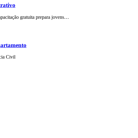
trativo
capacitação gratuita prepara jovens…
partamento
ia Civil