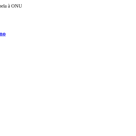
apela à ONU
rno