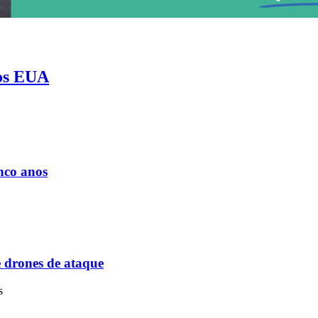
nos EUA
nado
nco anos
e drones de ataque
is