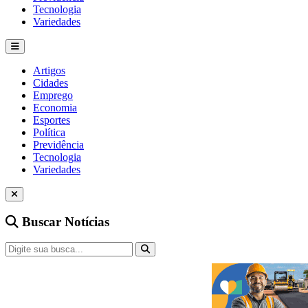
Tecnologia
Variedades
Artigos
Cidades
Emprego
Economia
Esportes
Política
Previdência
Tecnologia
Variedades
Buscar Notícias