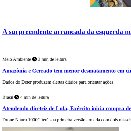
Artigos
11 min de leitura
A surpreendente arrancada da esquerda 
Abdul El-Sayed, venceu em Michigan as primárias democratas do Se
Meio Ambiente
3 min de leitura
Amazônia e Cerrado tem menor desmatamento em ci
Dados do Deter produzem alertas diários para orientar ações
Brasil
4 min de leitura
Atendendo diretriz de Lula, Exército inicia compra d
Drone Nauru 1000C terá sua primeira versão armada com dois mísse